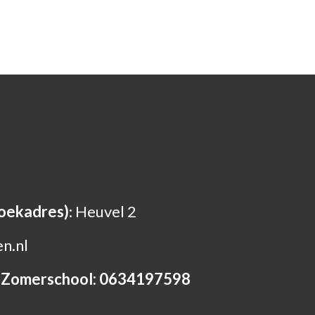
oekadres)
: Heuvel 2
n.nl
e Zomerschool: 0634197598