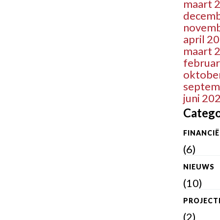
maart 
decemb
novemb
april 2
maart 
februar
oktobe
septem
juni 20
Catego
FINANCI
(6)
NIEUWS
(10)
PROJECT
(2)