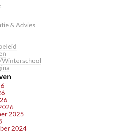
t
tie & Advies
beleid
en
/Winterschool
ina
ven
26
26
026
 2026
er 2025
5
ber 2024