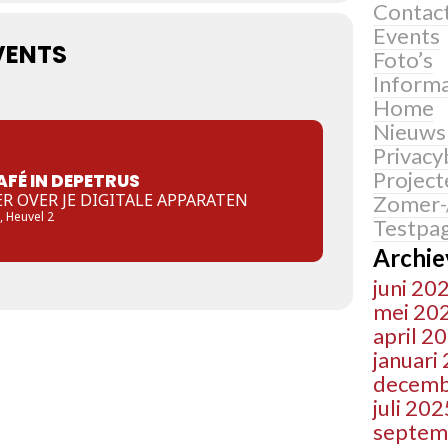
Contac
Events
VENTS
Foto’s
Informa
Home
Nieuws
Privacy
Project
FÉ IN DEPETRUS
R OVER JE DIGITALE APPARATEN
Zomer-
, Heuvel 2
Testpag
Archie
juni 20
mei 20
april 2
januari
decemb
juli 202
septem