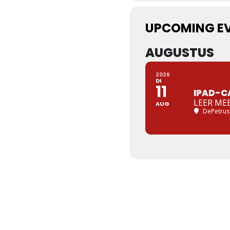
UPCOMING E
AUGUSTUS
2026
DI
11
IPAD-CA
LEER MEE
AUG
DePetrus