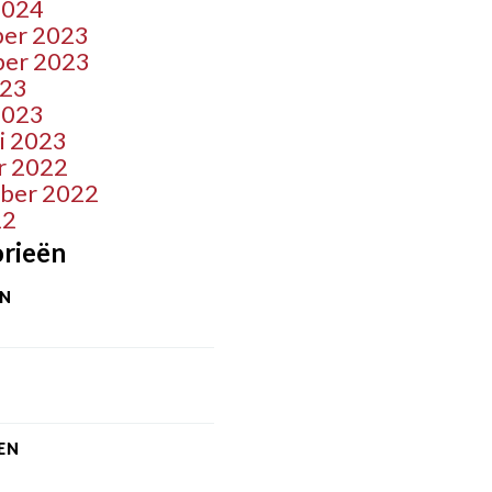
2024
er 2023
er 2023
023
2023
i 2023
r 2022
ber 2022
22
rieën
ËN
EN