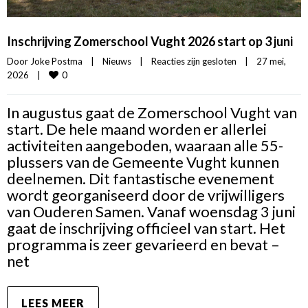
Inschrijving Zomerschool Vught 2026 start op 3 juni
Door 
Joke Postma
|
Nieuws
|
Reacties zijn gesloten
|
27 mei, 
0
2026    
|
In augustus gaat de Zomerschool Vught van
start. De hele maand worden er allerlei
activiteiten aangeboden, waaraan alle 55-
plussers van de Gemeente Vught kunnen
deelnemen. Dit fantastische evenement
wordt georganiseerd door de vrijwilligers
van Ouderen Samen. Vanaf woensdag 3 juni
gaat de inschrijving officieel van start. Het
programma is zeer gevarieerd en bevat –
net
LEES MEER